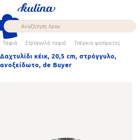
Skip
to
content
Ταψιά
Στρογγυλά ταψιά
Τσέρκια ψησίματος
Δαχτυλίδι κέικ, 20,5 cm, στρόγγυλο,
ανοξείδωτο, de Buyer