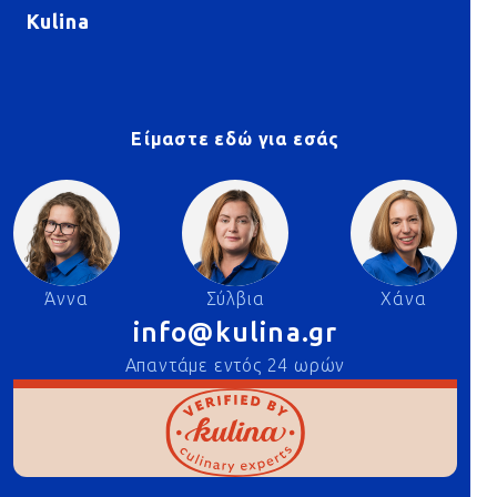
Kulina
Είμαστε εδώ για εσάς
Άννα
Σύλβια
Χάνα
info@kulina.gr
Απαντάμε εντός 24 ωρών