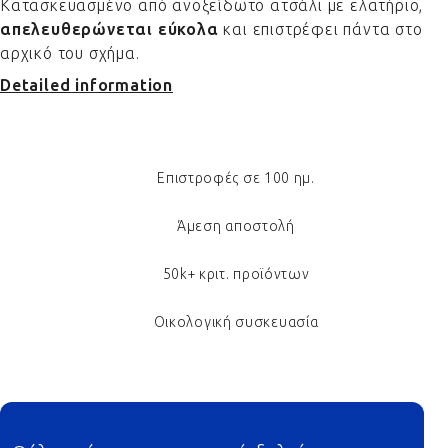
Κατασκευασμένο από ανοξείδωτο ατσάλι με ελατήριο,
απελευθερώνεται εύκολα
και επιστρέφει πάντα στο
αρχικό του σχήμα.
Detailed information
Επιστροφές σε 100 ημ.
Άμεση αποστολή
50k+ κριτ. προϊόντων
Οικολογική συσκευασία
Footer