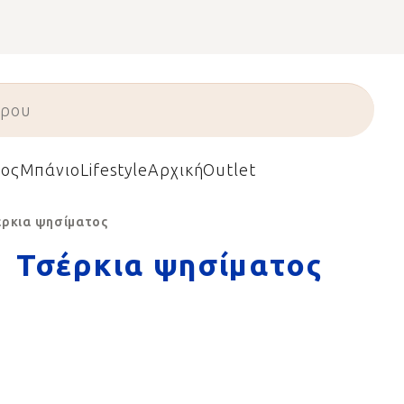
ος
Μπάνιο
Lifestyle
Αρχική
Outlet
ρκια ψησίματος
Τσέρκια ψησίματος