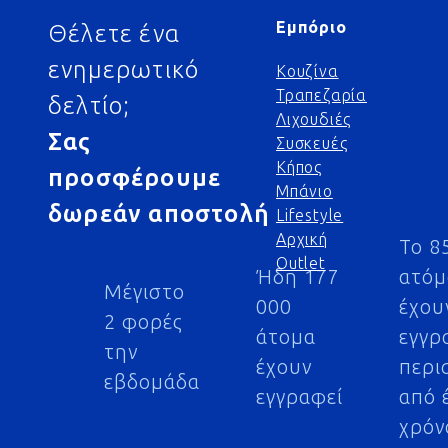
Εμπόριο
Θέλετε ένα
ενημερωτικό
Κουζίνα
Τραπεζαρία
δελτίο;
Λιχουδιές
Σας
Συσκευές
Κήπος
προσφέρουμε
Μπάνιο
δωρεάν αποστολή
Lifestyle
Αρχική
Το 8
Outlet
Ήδη 177
ατό
Μέγιστο
000
έχου
2 φορές
άτομα
εγγρ
την
έχουν
περι
εβδομάδα
εγγραφεί
από 
χρόν