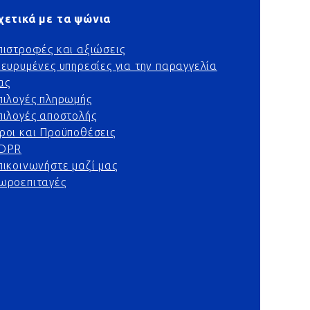
χετικά με τα ψώνια
πιστροφές και αξιώσεις
ιευρυμένες υπηρεσίες για την παραγγελία
ας
πιλογές πληρωμής
πιλογές αποστολής
ροι και Προϋποθέσεις
DPR
πικοινωνήστε μαζί μας
ωροεπιταγές