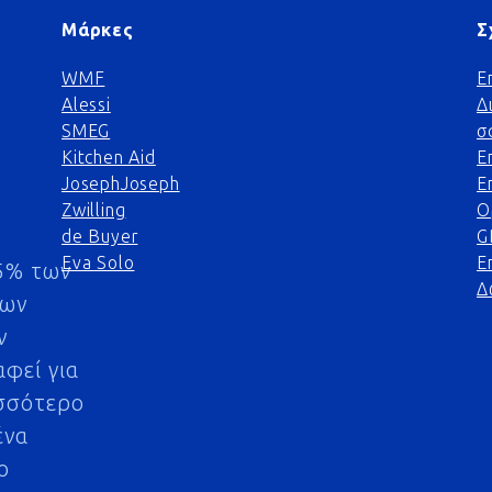
Μάρκες
Σ
WMF
Ε
Alessi
Δ
SMEG
σ
Kitchen Aid
Ε
JosephJoseph
Ε
Zwilling
Ο
de Buyer
G
Eva Solo
Ε
5% των
Δ
μων
ν
αφεί για
σσότερο
ένα
ο