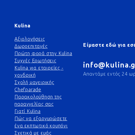
Kulina
Αξιολογήσεις
Είμαστε εδώ για εσ
Δωροεπιταγές
Πρώτη φορά στην Kulina
Συχνές Ερωτήσεις
info@kulina.g
Kulina για εταιρείες -
Απαντάμε εντός 24 ω
χονδρική
Σχολή μαγειρικής
Chefparade
Παρακολούθηση της
παραγγελίας σας
Γιατί Kulina
Πώς να εξαργυρώσετε
ένα εκπτωτικό κουπόνι
Σχετικά με εμάς