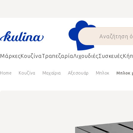
Skip
to
content
Μάρκες
Κουζίνα
Τραπεζαρία
Λιχουδιές
Συσκευές
Κήπ
Home
Κουζίνα
Μαχαίρια
Αξεσουάρ
Μπλοκ
Μπλοκ μ