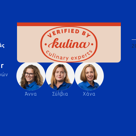
άς
2
r
ρών
Άννα
Σύλβια
Χάνα