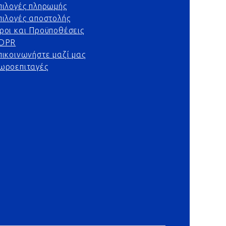
πιλογές πληρωμής
πιλογές αποστολής
ροι και Προϋποθέσεις
DPR
πικοινωνήστε μαζί μας
ωροεπιταγές