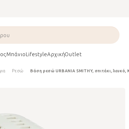
ος
Μπάνιο
Lifestyle
Αρχική
Outlet
για
Ρεσώ
Βάση ρεσώ URBANIA SMITHY, σπιτάκι, λευκό, 