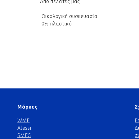
Από πελάτες μας
Οικολογική συσκευασία
0% πλαστικό
Μάρκες
Σ
WMF
Ε
Alessi
Δ
SMEG
σ