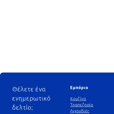
Footer
Εμπόριο
Θέλετε ένα
ενημερωτικό
Κουζίνα
Τραπεζαρία
δελτίο;
Λιχουδιές