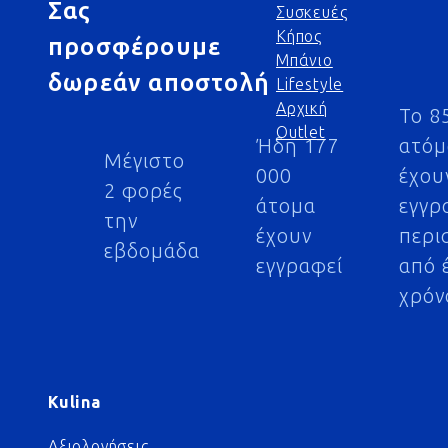
Σας
Συσκευές
Κήπος
προσφέρουμε
Μπάνιο
δωρεάν αποστολή
Lifestyle
Αρχική
Το 8
Outlet
Ήδη 177
ατό
Μέγιστο
000
έχου
2 φορές
άτομα
εγγρ
την
έχουν
περι
εβδομάδα
εγγραφεί
από 
χρόν
Kulina
Αξιολογήσεις