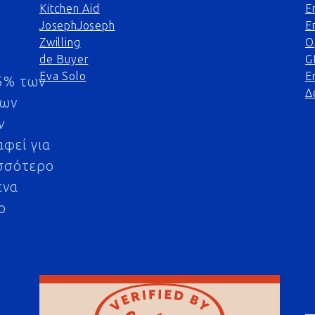
Kitchen Aid
Ε
JosephJoseph
Ε
Zwilling
Ο
de Buyer
G
Eva Solo
Ε
5% των
Δ
μων
ν
αφεί για
σσότερο
ένα
ο