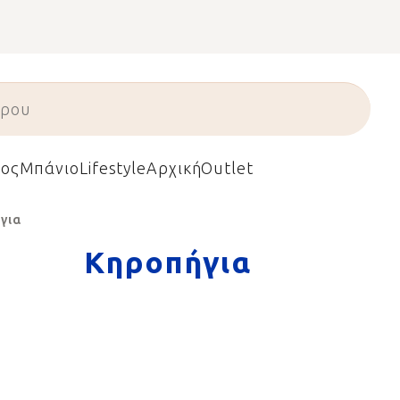
ος
Μπάνιο
Lifestyle
Αρχική
Outlet
για
Κηροπήγια