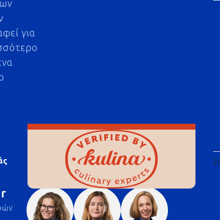
μων
ν
αφεί για
σσότερο
ένα
ο
άς
2
r
ρών