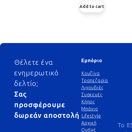
Add to cart
Footer
Εμπόριο
Θέλετε ένα
ενημερωτικό
Κουζίνα
Τραπεζαρία
δελτίο;
Λιχουδιές
Σας
Συσκευές
Κήπος
προσφέρουμε
Μπάνιο
δωρεάν αποστολή
Lifestyle
Αρχική
Το 8
Outlet