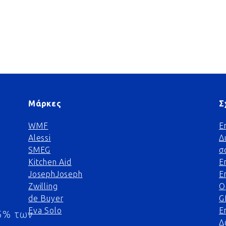
Μάρκες
Σ
WMF
Ε
Alessi
Δ
SMEG
σ
Kitchen Aid
Ε
JosephJoseph
Ε
Zwilling
Ο
de Buyer
G
Eva Solo
Ε
5% των
Δ