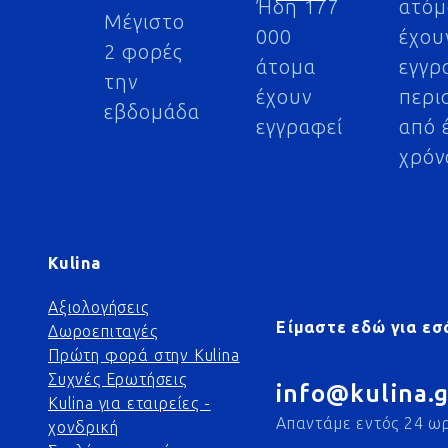
Ήδη 177
ατό
Μέγιστο
000
έχου
2 φορές
άτομα
εγγρ
την
έχουν
περι
εβδομάδα
εγγραφεί
από 
χρόν
Kulina
Αξιολογήσεις
Είμαστε εδώ για εσ
Δωροεπιταγές
Πρώτη φορά στην Kulina
Συχνές Ερωτήσεις
info@kulina.g
Kulina για εταιρείες -
Απαντάμε εντός 24 ω
χονδρική