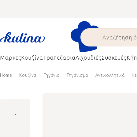
Skip
to
content
Μάρκες
Κουζίνα
Τραπεζαρία
Λιχουδιές
Συσκευές
Κήπ
Home
Κουζίνα
Τηγάνια
Τηγάνισμα
Αντικολλητικά
Κε