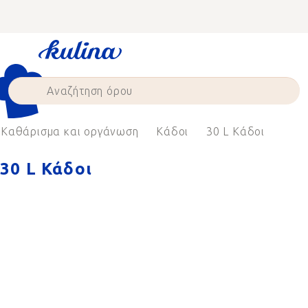
Skip
to
content
Καθάρισμα και οργάνωση
Κάδοι
30 L Κάδοι
30 L Κάδοι