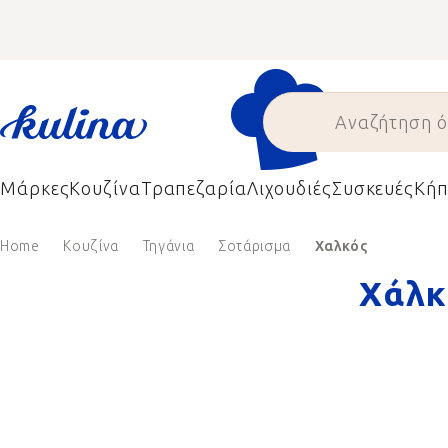
Skip
to
content
Μάρκες
Κουζίνα
Τραπεζαρία
Λιχουδιές
Συσκευές
Κήπ
Home
Κουζίνα
Τηγάνια
Σοτάρισμα
Χαλκός
Χάλκ