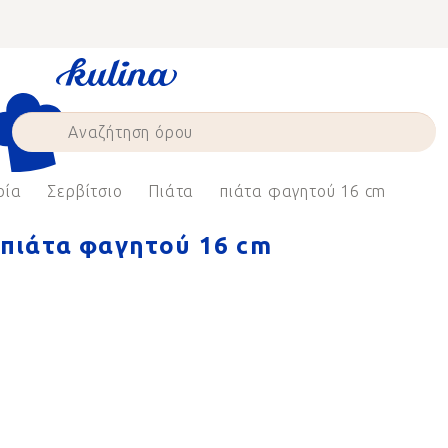
Skip
to
content
ρία
Σερβίτσιο
Πιάτα
πιάτα φαγητού 16 cm
πιάτα φαγητού 16 cm