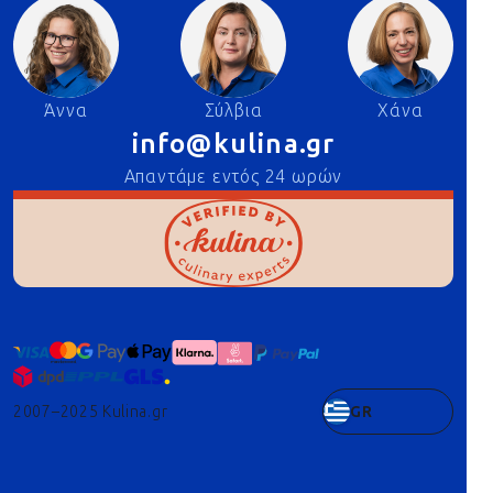
Άννα
Σύλβια
Χάνα
info@kulina.gr
Απαντάμε εντός 24 ωρών
2007–2025 Kulina.gr
GR