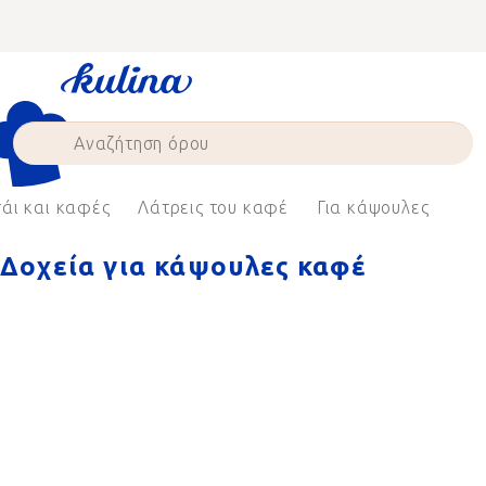
Skip
to
content
σάι και καφές
Λάτρεις του καφέ
Για κάψουλες
Δοχεία για κάψουλες καφέ