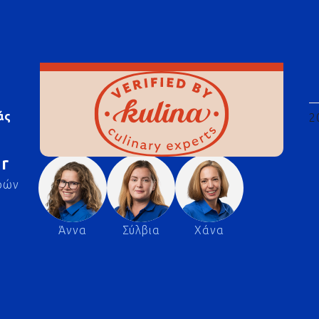
άς
2
r
ρών
Άννα
Σύλβια
Χάνα