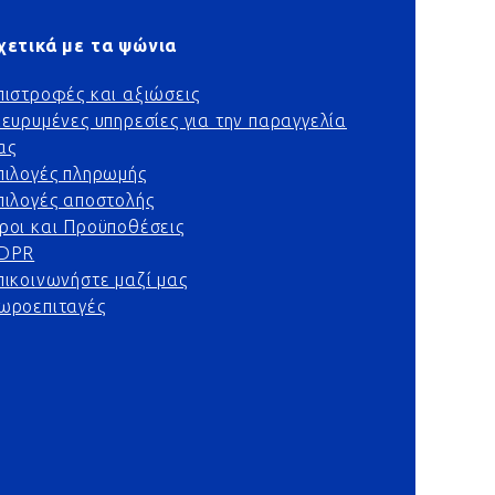
χετικά με τα ψώνια
πιστροφές και αξιώσεις
ιευρυμένες υπηρεσίες για την παραγγελία
ας
πιλογές πληρωμής
πιλογές αποστολής
ροι και Προϋποθέσεις
DPR
πικοινωνήστε μαζί μας
ωροεπιταγές