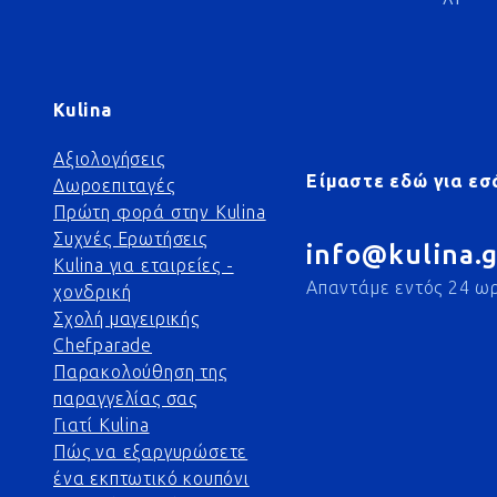
Kulina
Αξιολογήσεις
Είμαστε εδώ για εσ
Δωροεπιταγές
Πρώτη φορά στην Kulina
Συχνές Ερωτήσεις
info@kulina.g
Kulina για εταιρείες -
Απαντάμε εντός 24 ω
χονδρική
Σχολή μαγειρικής
Chefparade
Παρακολούθηση της
παραγγελίας σας
Γιατί Kulina
Πώς να εξαργυρώσετε
ένα εκπτωτικό κουπόνι