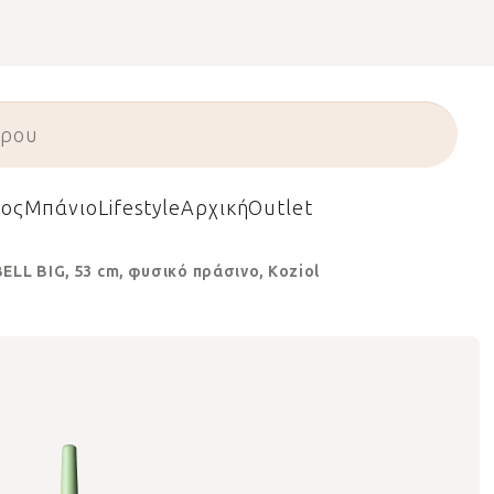
ος
Μπάνιο
Lifestyle
Αρχική
Outlet
LL BIG, 53 cm, φυσικό πράσινο, Koziol