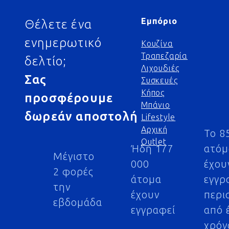
Εμπόριο
Θέλετε ένα
ενημερωτικό
Κουζίνα
Τραπεζαρία
δελτίο;
Λιχουδιές
Σας
Συσκευές
Κήπος
προσφέρουμε
Μπάνιο
δωρεάν αποστολή
Lifestyle
Αρχική
Το 8
Outlet
Ήδη 177
ατό
Μέγιστο
000
έχου
2 φορές
άτομα
εγγρ
την
έχουν
περι
εβδομάδα
εγγραφεί
από 
χρόν