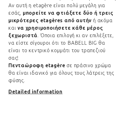
Αν αυτή η etagère είναι πολύ μεγάλη για
εσάς,
μπορείτε να φτιάξετε δύο ή τρεις
μικρότερες etagères από αυτήν
ή ακόμα
και
να χρησιμοποιήσετε κάθε μέρος
ξεχωριστά
. Όποια επιλογή κι αν επιλέξετε,
να είστε σίγουροι ότι το
BABELL BIG
θα
είναι το κεντρικό κομμάτι του τραπεζιού
σας!
Πενταώροφη etagère
σε πράσινο χρώμα
θα είναι ιδανικό για όλους τους λάτρεις της
φύσης.
Detailed information