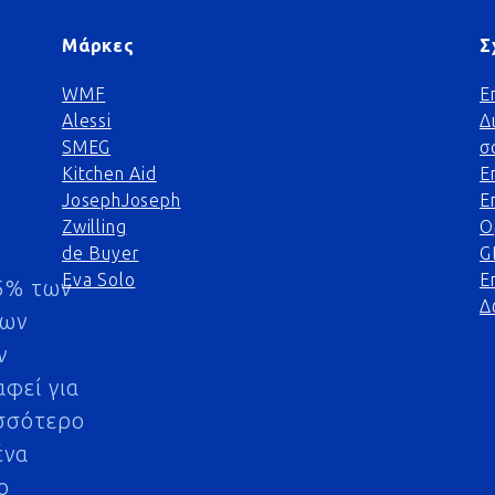
Μάρκες
Σ
WMF
Ε
Alessi
Δ
SMEG
σ
Kitchen Aid
Ε
JosephJoseph
Ε
Zwilling
Ο
de Buyer
G
Eva Solo
Ε
5% των
Δ
μων
ν
αφεί για
σσότερο
ένα
ο