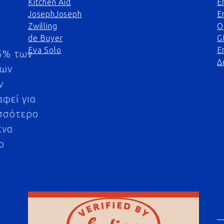
Kitchen Aid
Ε
JosephJoseph
Ε
Zwilling
Ο
de Buyer
G
Eva Solo
Ε
5% των
Δ
μων
ν
αφεί για
σσότερο
ένα
ο