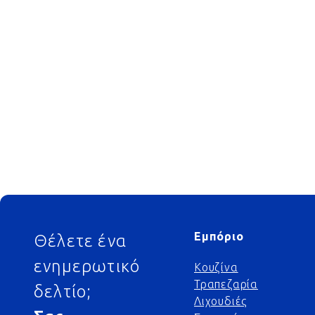
Footer
Εμπόριο
Θέλετε ένα
ενημερωτικό
Κουζίνα
Τραπεζαρία
δελτίο;
Λιχουδιές