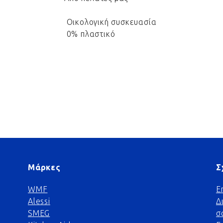
Οικολογική συσκευασία
0% πλαστικό
Μάρκες
Σ
WMF
Ε
Alessi
Δ
SMEG
σ