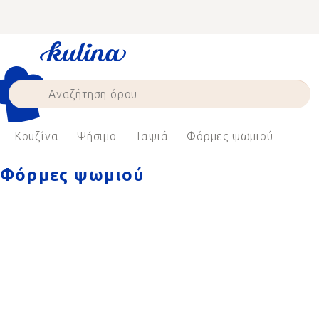
Skip
to
content
Κουζίνα
Ψήσιμο
Ταψιά
Φόρμες ψωμιού
Φόρμες ψωμιού