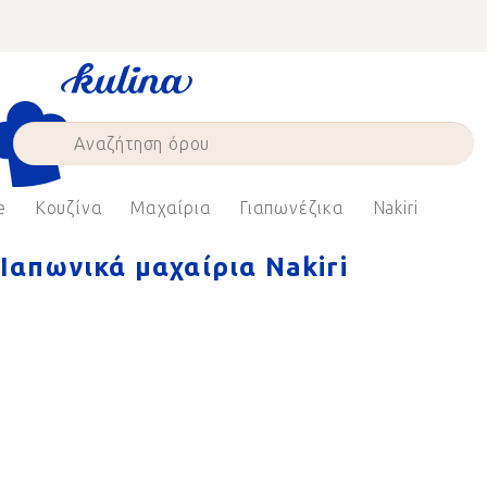
Skip
to
content
e
Κουζίνα
Μαχαίρια
Γιαπωνέζικα
Nakiri
Ιαπωνικά μαχαίρια Nakiri