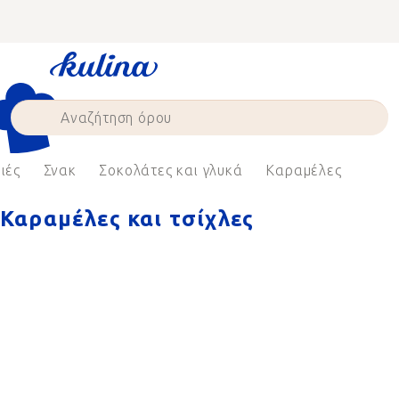
Skip
to
content
ιές
Σνακ
Σοκολάτες και γλυκά
Καραμέλες
Καραμέλες και τσίχλες