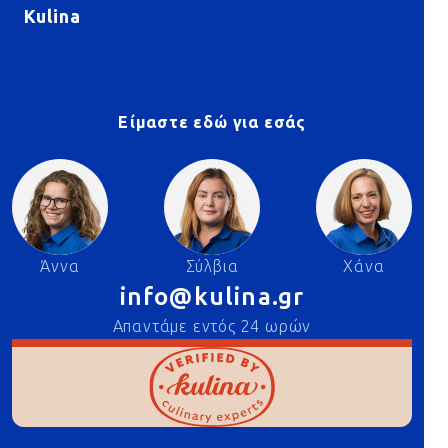
Kulina
Είμαστε εδώ για εσάς
Άννα
Σύλβια
Χάνα
info@kulina.gr
Απαντάμε εντός 24 ωρών