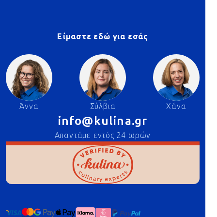
Είμαστε εδώ για εσάς
Άννα
Σύλβια
Χάνα
info@kulina.gr
Απαντάμε εντός 24 ωρών