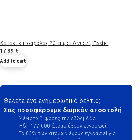
Καπάκι κατσαρόλας 20 cm, από γυαλί, Fissler
17,89 €
Add to cart
Footer
Θέλετε ένα ενημερωτικό δελτίο;
Σας προσφέρουμε δωρεάν αποστολή
Μέγιστο 2 φορές την εβδομάδα
Ήδη 177 000 άτομα έχουν εγγραφεί
Το 85% των ατόμων έχουν εγγραφεί για