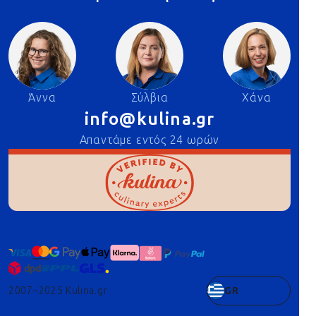
Άννα
Σύλβια
Χάνα
info@kulina.gr
Απαντάμε εντός 24 ωρών
2007–2025 Kulina.gr
GR