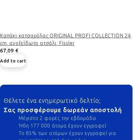
Καπάκι κατσαρόλας ORIGINAL PROFI COLLECTION 24
cm, ανοξείδωτο ατσάλι, Fissler
67,09 €
Add to cart
Footer
Θέλετε ένα ενημερωτικό δελτίο;
Σας προσφέρουμε δωρεάν αποστολή
Μέγιστο 2 φορές την εβδομάδα
Ήδη 177 000 άτομα έχουν εγγραφεί
Το 85% των ατόμων έχουν εγγραφεί για