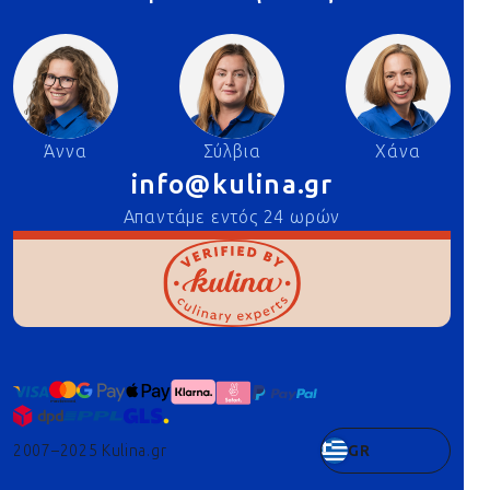
Άννα
Σύλβια
Χάνα
info@kulina.gr
Απαντάμε εντός 24 ωρών
2007–2025 Kulina.gr
GR