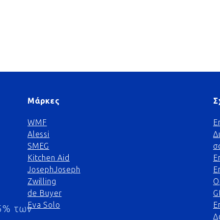
Μάρκες
Σ
WMF
Ε
Alessi
Δ
SMEG
σ
Kitchen Aid
Ε
JosephJoseph
Ε
Zwilling
Ο
de Buyer
G
Eva Solo
Ε
5% των
Δ