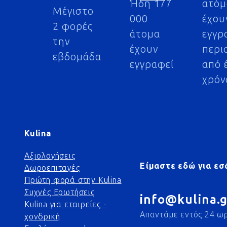
Ήδη 177
ατό
Μέγιστο
000
έχου
2 φορές
άτομα
εγγρ
την
έχουν
περι
εβδομάδα
εγγραφεί
από 
χρόν
Kulina
Αξιολογήσεις
Είμαστε εδώ για εσ
Δωροεπιταγές
Πρώτη φορά στην Kulina
Συχνές Ερωτήσεις
info@kulina.g
Kulina για εταιρείες -
Απαντάμε εντός 24 ω
χονδρική