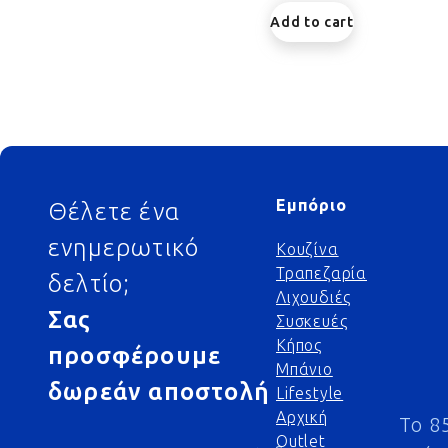
Add to cart
Footer
Εμπόριο
Θέλετε ένα
ενημερωτικό
Κουζίνα
Τραπεζαρία
δελτίο;
Λιχουδιές
Σας
Συσκευές
Κήπος
προσφέρουμε
Μπάνιο
δωρεάν αποστολή
Lifestyle
Αρχική
Το 8
Outlet