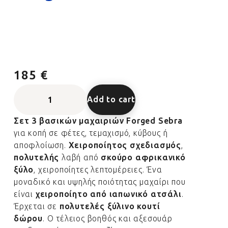
185 €
Add to cart
Σετ 3 βασικών μαχαιριών Forged Sebra
για κοπή σε φέτες, τεμαχισμό, κύβους ή
αποφλοίωση.
Χειροποίητος σχεδιασμός
,
πολυτελής
λαβή από
σκούρο αφρικανικό
ξύλο
, χειροποίητες λεπτομέρειες. Ένα
μοναδικό και υψηλής ποιότητας μαχαίρι που
είναι
χειροποίητο από ιαπωνικό ατσάλι
.
Έρχεται σε
πολυτελές ξύλινο κουτί
δώρου
. Ο τέλειος βοηθός και αξεσουάρ