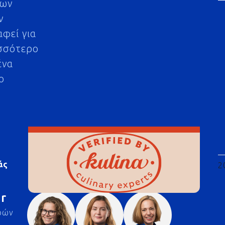
μων
ν
αφεί για
σσότερο
ένα
ο
άς
2
r
ρών