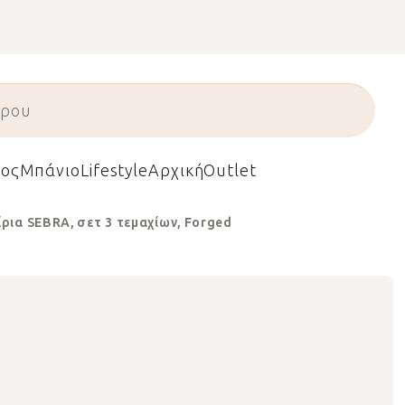
ος
Μπάνιο
Lifestyle
Αρχική
Outlet
ρια SEBRA, σετ 3 τεμαχίων, Forged