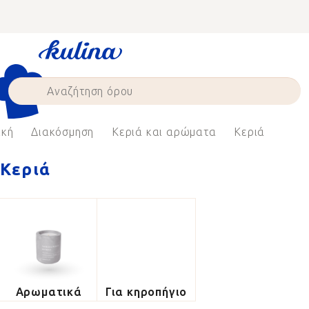
Skip
to
content
ική
Διακόσμηση
Κεριά και αρώματα
Κεριά
Κεριά
Αρωματικά
Για κηροπήγιο