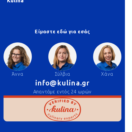
Kulina
Είμαστε εδώ για εσάς
Άννα
Σύλβια
Χάνα
info@kulina.gr
Απαντάμε εντός 24 ωρών