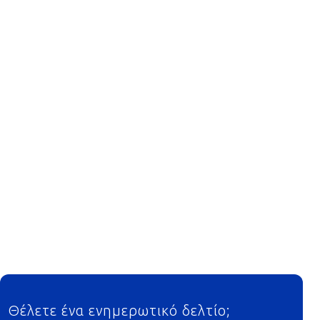
Footer
Θέλετε ένα ενημερωτικό δελτίο;