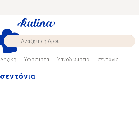
Skip
to
content
Αρχική
Υφάσματα
Υπνοδωμάτιο
σεντόνια
σεντόνια