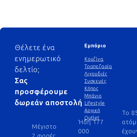
Footer
Εμπόριο
Θέλετε ένα
ενημερωτικό
Κουζίνα
Τραπεζαρία
δελτίο;
Λιχουδιές
Σας
Συσκευές
Κήπος
προσφέρουμε
Μπάνιο
δωρεάν αποστολή
Lifestyle
Αρχική
Το 8
Outlet
Ήδη 177
ατό
Μέγιστο
000
έχου
2 φορές