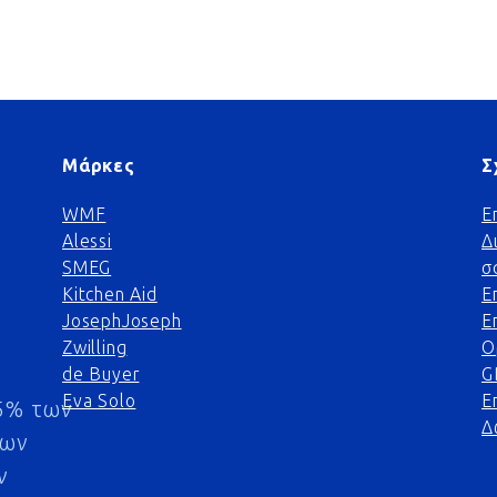
Μάρκες
Σ
WMF
Ε
Alessi
Δ
SMEG
σ
Kitchen Aid
Ε
JosephJoseph
Ε
Zwilling
Ο
de Buyer
G
Eva Solo
Ε
5% των
Δ
μων
ν