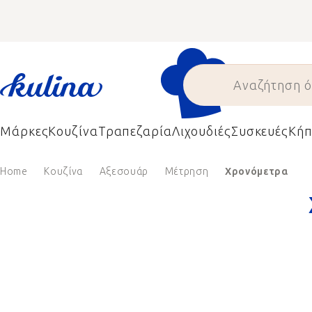
Skip
to
content
Μάρκες
Κουζίνα
Τραπεζαρία
Λιχουδιές
Συσκευές
Κήπ
Home
Κουζίνα
Αξεσουάρ
Μέτρηση
Χρονόμετρα