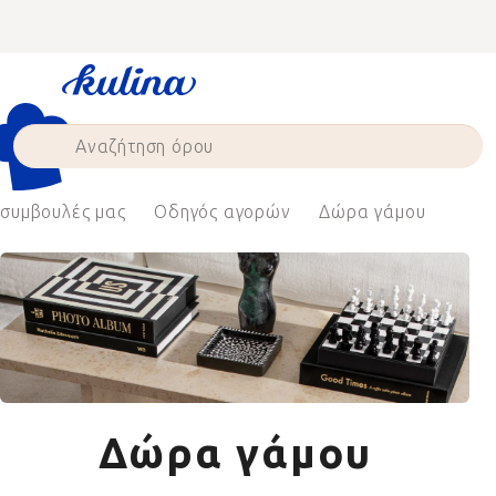
Skip
to
content
 συμβουλές μας
Οδηγός αγορών
Δώρα γάμου
Δώρα γάμου