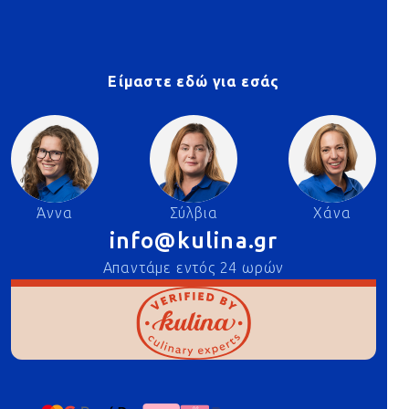
Είμαστε εδώ για εσάς
Άννα
Σύλβια
Χάνα
info@kulina.gr
Απαντάμε εντός 24 ωρών