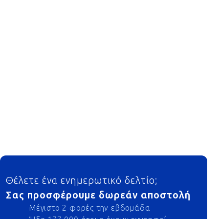
Footer
Θέλετε ένα ενημερωτικό δελτίο;
Σας προσφέρουμε δωρεάν αποστολή
Μέγιστο 2 φορές την εβδομάδα