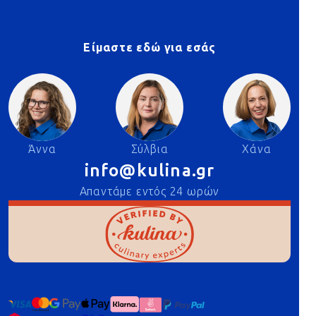
Είμαστε εδώ για εσάς
Άννα
Σύλβια
Χάνα
info@kulina.gr
Απαντάμε εντός 24 ωρών